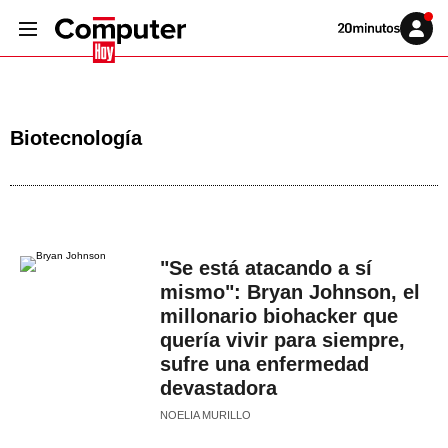
Volver
Iniciar
a
sesión
20MINUTOS.ES
Biotecnología
"Se está atacando a sí
mismo": Bryan Johnson, el
millonario biohacker que
quería vivir para siempre,
sufre una enfermedad
devastadora
NOELIA MURILLO