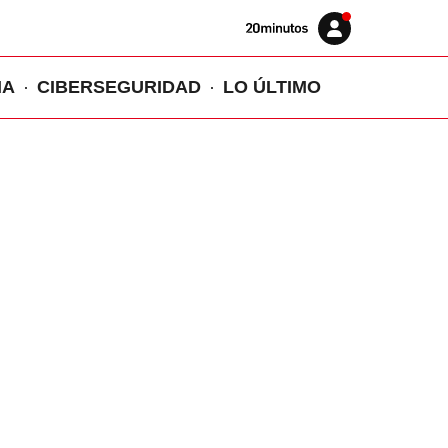
Volver
Iniciar
a
sesión
20MINUTOS.ES
IA
CIBERSEGURIDAD
LO ÚLTIMO