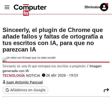
Volver
Iniciar
a
sesión
20MINUTOS.ES
Sinceerly, el plugin de Chrome que
añade fallos y faltas de ortografía a
tus escritos con IA, para que no
parezcan IA
Imagen
Sinceerly es una IA que estropea tus escritos a propósito.
generada con IA
26 abr 2026 - 19:53
TECNOLOGÍA
NOTICIA
Juan Antonio Pascual
Añádenos en Google