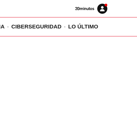
Volver
Iniciar
a
sesión
20MINUTOS.ES
IA
CIBERSEGURIDAD
LO ÚLTIMO