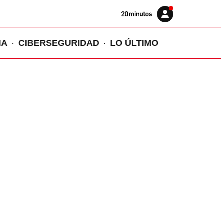
Volver
Iniciar
a
sesión
20MINUTOS.ES
IA
CIBERSEGURIDAD
LO ÚLTIMO