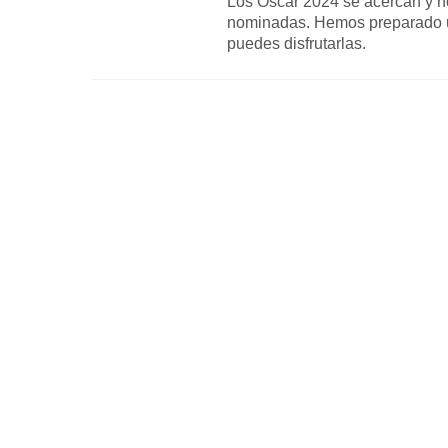
Los Óscar 2024 se acercan y no
nominadas. Hemos preparado u
puedes disfrutarlas.