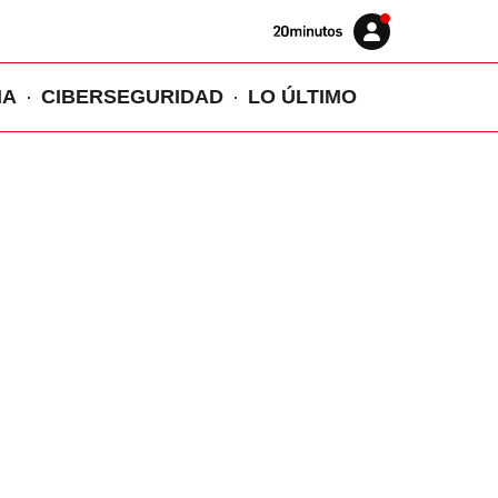
Volver
Iniciar
a
sesión
20MINUTOS.ES
IA
CIBERSEGURIDAD
LO ÚLTIMO