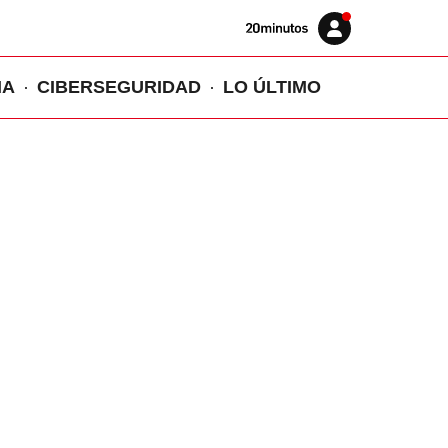
Volver
Iniciar
a
sesión
20MINUTOS.ES
IA
CIBERSEGURIDAD
LO ÚLTIMO