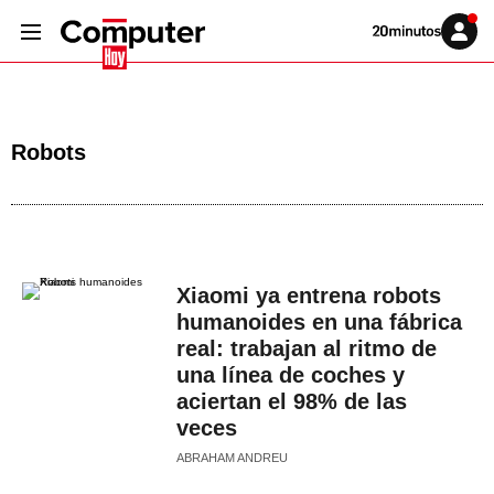
Volver
Iniciar
a
sesión
20MINUTOS.ES
Robots
Xiaomi ya entrena robots
humanoides en una fábrica
real: trabajan al ritmo de
una línea de coches y
aciertan el 98% de las
veces
ABRAHAM ANDREU