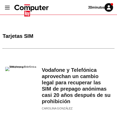
Volver
Iniciar
a
sesión
20MINUTOS.ES
Tarjetas SIM
Vodafone y Telefónica
aprovechan un cambio
legal para recuperar las
SIM de prepago anónimas
casi 20 años después de su
prohibición
CAROLINA GONZÁLEZ