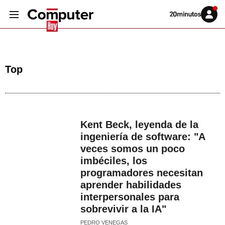
Volver
Iniciar
a
sesión
20MINUTOS.ES
Top
Kent Beck, leyenda de la
ingeniería de software: "A
veces somos un poco
imbéciles, los
programadores necesitan
aprender habilidades
interpersonales para
sobrevivir a la IA"
PEDRO VENEGAS