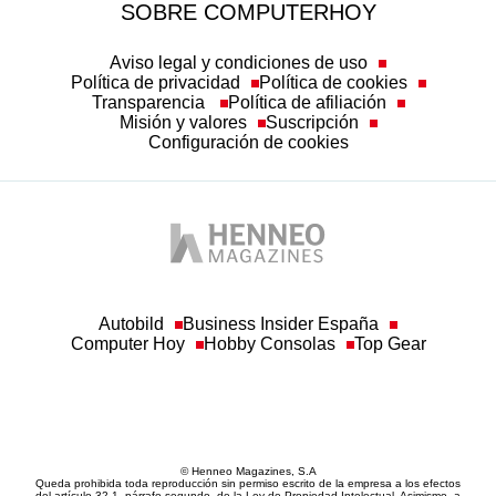
SOBRE COMPUTERHOY
Aviso legal y condiciones de uso
Política de privacidad
Política de cookies
Transparencia
Política de afiliación
Misión y valores
Suscripción
Configuración de cookies
Autobild
Business Insider España
Computer Hoy
Hobby Consolas
Top Gear
© Henneo Magazines, S.A
Queda prohibida toda reproducción sin permiso escrito de la empresa a los efectos
del artículo 32.1, párrafo segundo, de la Ley de Propiedad Intelectual. Asimismo, a