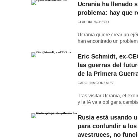
Ucrania ha llenado s
problema: hay que 
CLAUDIA PACHECO
Ucrania quiere crear un ejér
han encontrado un problem
Eric Schmidt, ex-CEO
las guerras del futu
de la Primera Guerr
CAROLINA GONZÁLEZ
Tras visitar Ucrania, el exd
y la IA va a obligar a cambia
Rusia está usando u
para confundir a lo
avestruces, no func