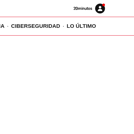
Volver
Iniciar
a
sesión
20MINUTOS.ES
IA
CIBERSEGURIDAD
LO ÚLTIMO