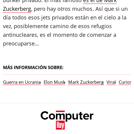
búnker privado. El más famoso
es el de Mark
Zuckerberg
, pero hay otros muchos. Así que si un
día todos esos jets privados están en el cielo a la
vez, posiblemente camino de esos refugios
antinucleares, es el momento de comenzar a
preocuparse…
MÁS INFORMACIÓN SOBRE:
Guerra en Ucrania
Elon Musk
Mark Zuckerberg
Viral
Curios