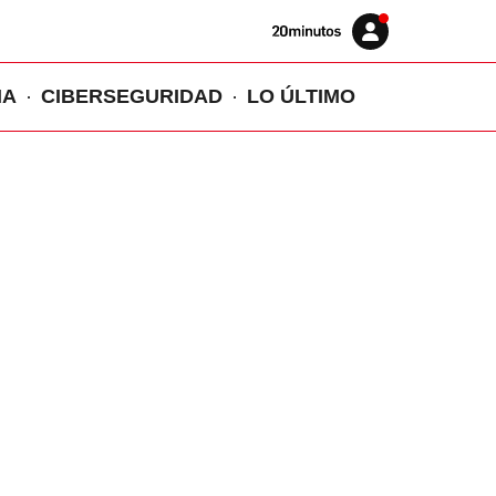
Volver
Iniciar
a
sesión
20MINUTOS.ES
IA
CIBERSEGURIDAD
LO ÚLTIMO