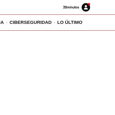
Volver
Iniciar
a
sesión
20MINUTOS.ES
IA
CIBERSEGURIDAD
LO ÚLTIMO