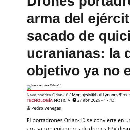
Drones portadro
arma del ejérci
sacado de quici
ucranianas: la 
objetivo ya no 
Montaje/Mikhail Lyganov/Free
Nave nodriza Orlan-10
27 abr 2026 - 17:43
TECNOLOGÍA
NOTICIA
Pedro Venegas
El portadrones Orlan-10 se convierte en un
arrasa con enjambres de drones FPV despl