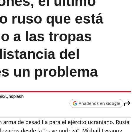
nes, el último
to ruso que está
o a las tropas
distancia del
es un problema
pik/Unsplash
Añádenos en Google
 arma de pesadilla para el ejército ucraniano. Rusia
egados desde la "nave nodriza". Mikhail Lyganov