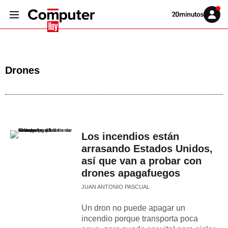
Volver
Iniciar
a
sesión
20MINUTOS.ES
Drones
Los incendios están
arrasando Estados Unidos,
así que van a probar con
drones apagafuegos
JUAN ANTONIO PASCUAL
Un dron no puede apagar un
incendio porque transporta poca