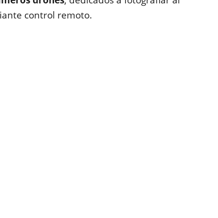
rimeros drones
, dedicados a fotografiar al
iante control remoto.