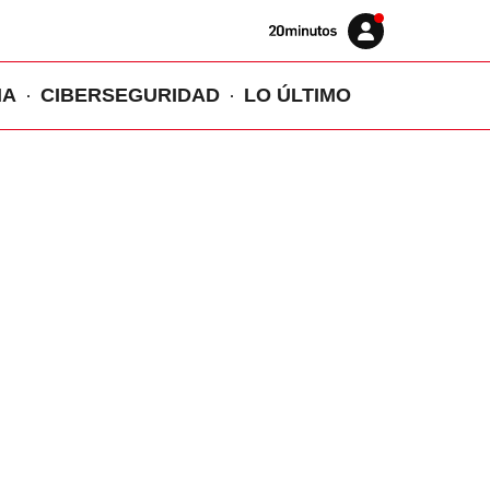
Volver
Iniciar
a
sesión
20MINUTOS.ES
IA
CIBERSEGURIDAD
LO ÚLTIMO