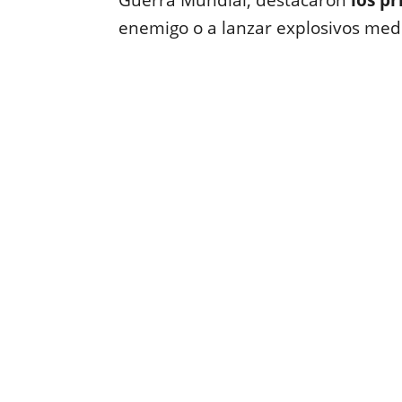
Guerra Mundial, destacaron
los p
enemigo o a lanzar explosivos med