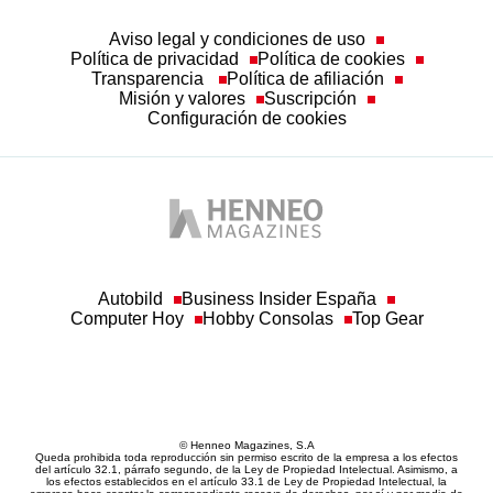
Aviso legal y condiciones de uso
Política de privacidad
Política de cookies
Transparencia
Política de afiliación
Misión y valores
Suscripción
Configuración de cookies
Autobild
Business Insider España
Computer Hoy
Hobby Consolas
Top Gear
© Henneo Magazines, S.A
Queda prohibida toda reproducción sin permiso escrito de la empresa a los efectos
del artículo 32.1, párrafo segundo, de la Ley de Propiedad Intelectual. Asimismo, a
los efectos establecidos en el artículo 33.1 de Ley de Propiedad Intelectual, la
empresa hace constar la correspondiente reserva de derechos, por sí y por medio de
sus redactores o autores.