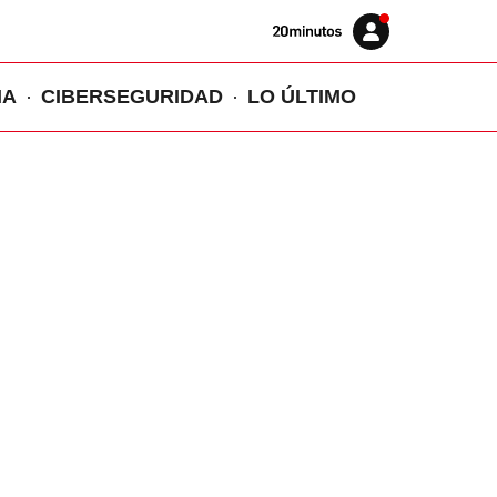
Volver
Iniciar
a
sesión
20MINUTOS.ES
IA
CIBERSEGURIDAD
LO ÚLTIMO