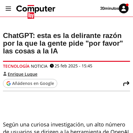
Volver
Iniciar
a
sesión
20MINUTOS.ES
ChatGPT: esta es la delirante razón
por la que la gente pide "por favor"
las cosas a la IA
25 feb 2025 - 15:45
TECNOLOGÍA
NOTICIA
Enrique Luque
Añádenos en Google
Según una curiosa investigación, un alto número
de usuarios se dirigen a la herramienta de OpenAI