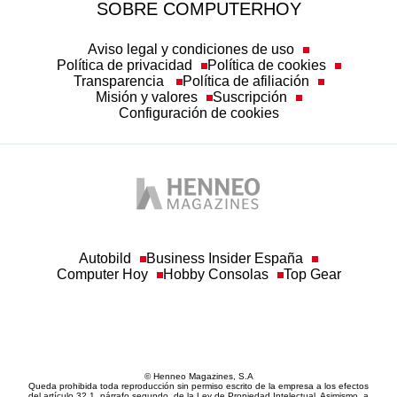
SOBRE COMPUTERHOY
Aviso legal y condiciones de uso
Política de privacidad
Política de cookies
Transparencia
Política de afiliación
Misión y valores
Suscripción
Configuración de cookies
Autobild
Business Insider España
Computer Hoy
Hobby Consolas
Top Gear
© Henneo Magazines, S.A
Queda prohibida toda reproducción sin permiso escrito de la empresa a los efectos
del artículo 32.1, párrafo segundo, de la Ley de Propiedad Intelectual. Asimismo, a