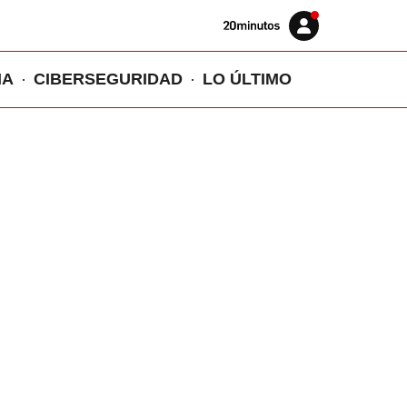
Volver
Iniciar
a
sesión
20MINUTOS.ES
IA
CIBERSEGURIDAD
LO ÚLTIMO