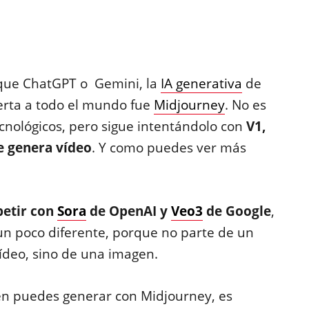
 que ChatGPT o Gemini, la
IA generativa
de
erta a todo el mundo fue
Midjourney
. No es
ecnológicos, pero sigue intentándolo con
V1,
e genera vídeo
. Y como puedes ver más
petir con
Sora
de OpenAI y
Veo3
de Google
,
un poco diferente, porque no parte de un
ídeo, sino de una imagen.
én puedes generar con Midjourney, es