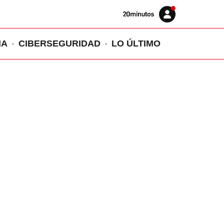
Volver
Iniciar
a
sesión
20MINUTOS.ES
IA
CIBERSEGURIDAD
LO ÚLTIMO