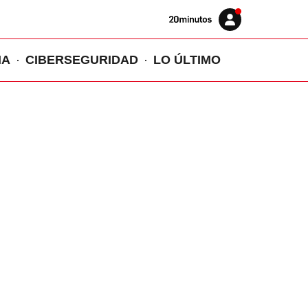
Volver
Iniciar
a
sesión
20MINUTOS.ES
IA
CIBERSEGURIDAD
LO ÚLTIMO