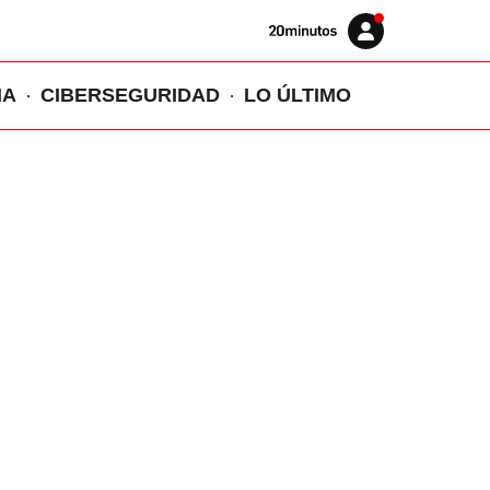
Volver
Iniciar
a
sesión
20MINUTOS.ES
IA
CIBERSEGURIDAD
LO ÚLTIMO