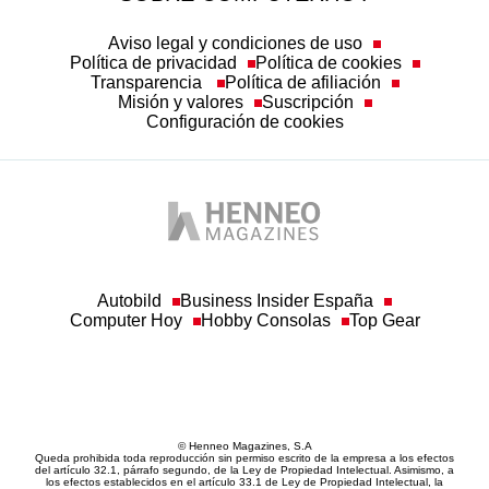
Política de privacidad
Política de cookies
Transparencia
Política de afiliación
Misión y valores
Suscripción
Configuración de cookies
Autobild
Business Insider España
Computer Hoy
Hobby Consolas
Top Gear
© Henneo Magazines, S.A
Queda prohibida toda reproducción sin permiso escrito de la empresa a los efectos
del artículo 32.1, párrafo segundo, de la Ley de Propiedad Intelectual. Asimismo, a
los efectos establecidos en el artículo 33.1 de Ley de Propiedad Intelectual, la
empresa hace constar la correspondiente reserva de derechos, por sí y por medio de
sus redactores o autores.