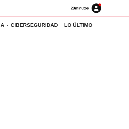
Volver
Iniciar
a
sesión
20MINUTOS.ES
IA
CIBERSEGURIDAD
LO ÚLTIMO