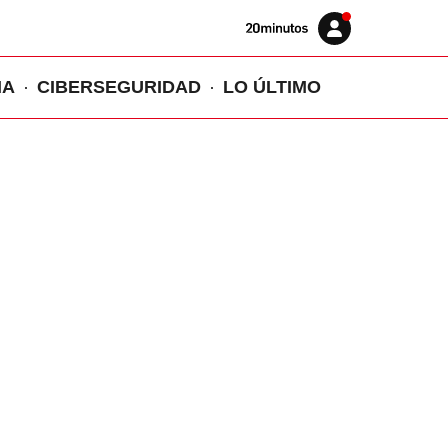
Volver
Iniciar
a
sesión
20MINUTOS.ES
IA
CIBERSEGURIDAD
LO ÚLTIMO