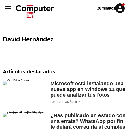
Volver
Iniciar
a
sesión
20MINUTOS.ES
David Hernández
Artículos destacados:
Microsoft está instalando una
nueva app en Windows 11 que
puede analizar tus fotos
DAVID HERNÁNDEZ
¿Has publicado un estado con
una errata? WhatsApp por fin
te dejará corregirla si cumples