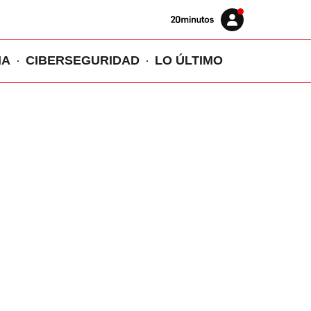
Volver
Iniciar
a
sesión
20MINUTOS.ES
IA
CIBERSEGURIDAD
LO ÚLTIMO