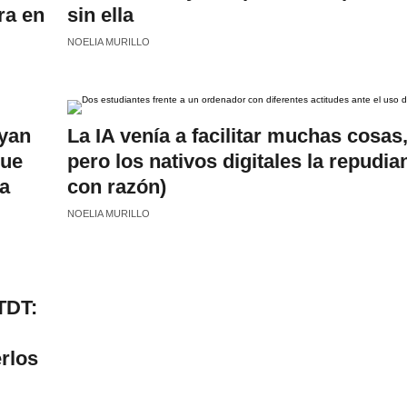
ra en
sin ella
NOELIA MURILLO
ryan
La IA venía a facilitar muchas cosas
que
pero los nativos digitales la repudia
na
con razón)
NOELIA MURILLO
TDT:
rlos