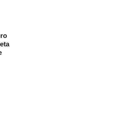
ero
eta
e