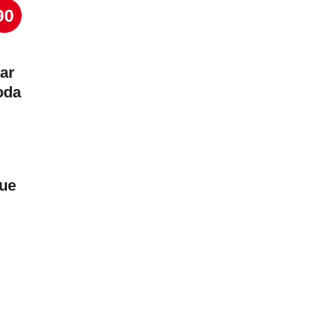
90
ar
oda
que