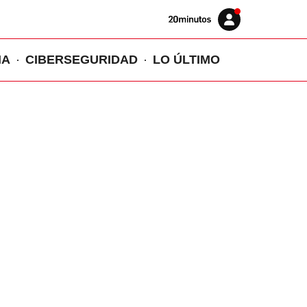
Volver
Iniciar
a
sesión
20MINUTOS.ES
IA
CIBERSEGURIDAD
LO ÚLTIMO