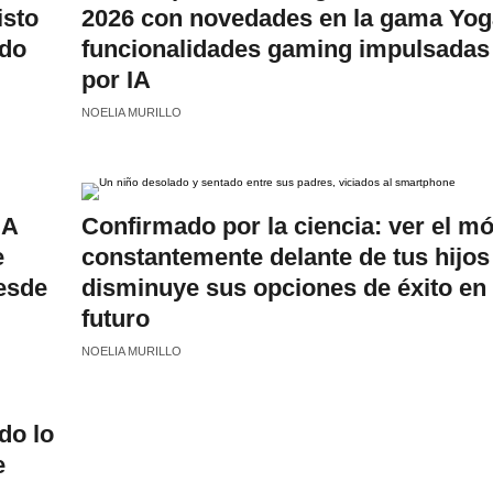
isto
2026 con novedades en la gama Yog
ado
funcionalidades gaming impulsadas
por IA
NOELIA MURILLO
IA
Confirmado por la ciencia: ver el mó
e
constantemente delante de tus hijos
esde
disminuye sus opciones de éxito en 
futuro
NOELIA MURILLO
do lo
e