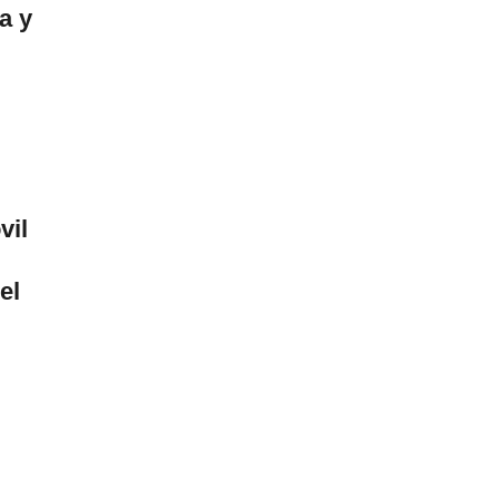
a y
vil
el