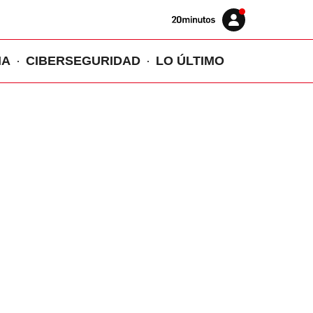
Volver
Iniciar
a
sesión
20MINUTOS.ES
IA
CIBERSEGURIDAD
LO ÚLTIMO