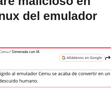
are malicioso en
inux del emulador
Generada con IA
r Cemu
Añádenos en Google
rigido al emulador Cemu se acaba de convertir en un
e descuido humano.