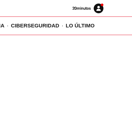
Volver
Iniciar
a
sesión
20MINUTOS.ES
IA
CIBERSEGURIDAD
LO ÚLTIMO