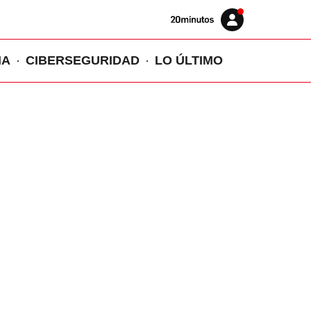
Volver
Iniciar
a
sesión
20MINUTOS.ES
IA
CIBERSEGURIDAD
LO ÚLTIMO