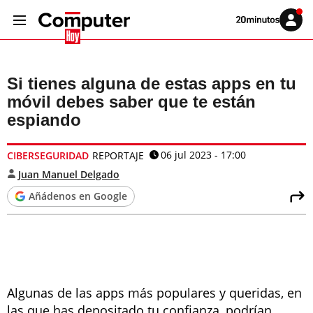
Volver
Iniciar
a
sesión
20MINUTOS.ES
Si tienes alguna de estas apps en tu
móvil debes saber que te están
espiando
06 jul 2023 - 17:00
CIBERSEGURIDAD
REPORTAJE
Juan Manuel Delgado
Añádenos en Google
Algunas de las apps más populares y queridas, en
las que has depositado tu confianza, podrían