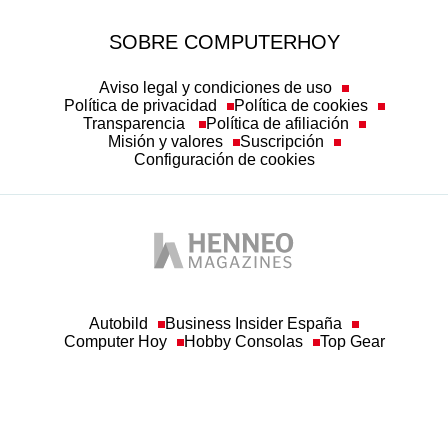
Aviso legal y condiciones de uso
Política de privacidad
Política de cookies
Transparencia
Política de afiliación
Misión y valores
Suscripción
Configuración de cookies
Autobild
Business Insider España
Computer Hoy
Hobby Consolas
Top Gear
© Henneo Magazines, S.A
Queda prohibida toda reproducción sin permiso escrito de la empresa a los efectos
del artículo 32.1, párrafo segundo, de la Ley de Propiedad Intelectual. Asimismo, a
los efectos establecidos en el artículo 33.1 de Ley de Propiedad Intelectual, la