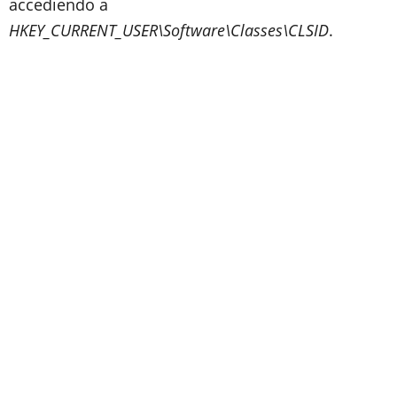
accediendo a
HKEY_CURRENT_USER\Software\Classes\CLSID
.