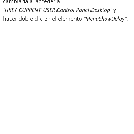
cambiarla al acceder a
“HKEY_CURRENT_USER\Control Panel\Desktop”
y
hacer doble clic en el elemento
"MenuShowDelay"
.