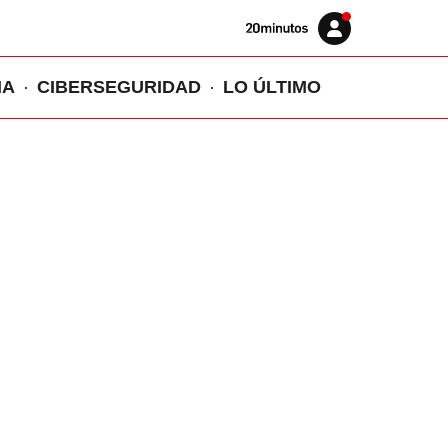
Volver
Iniciar
a
sesión
20MINUTOS.ES
IA
CIBERSEGURIDAD
LO ÚLTIMO