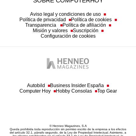
SOBRE COMPUTERHOY
Aviso legal y condiciones de uso
Política de privacidad
Política de cookies
Transparencia
Política de afiliación
Misión y valores
Suscripción
Configuración de cookies
Autobild
Business Insider España
Computer Hoy
Hobby Consolas
Top Gear
© Henneo Magazines, S.A
Queda prohibida toda reproducción sin permiso escrito de la empresa a los efectos
del artículo 32.1, párrafo segundo, de la Ley de Propiedad Intelectual. Asimismo, a
los efectos establecidos en el artículo 33.1 de Ley de Propiedad Intelectual, la