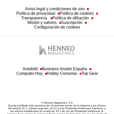
Política de privacidad
Política de cookies
Transparencia
Política de afiliación
Misión y valores
Suscripción
Configuración de cookies
Autobild
Business Insider España
Computer Hoy
Hobby Consolas
Top Gear
© Henneo Magazines, S.A
Queda prohibida toda reproducción sin permiso escrito de la empresa a los efectos
del artículo 32.1, párrafo segundo, de la Ley de Propiedad Intelectual. Asimismo, a
los efectos establecidos en el artículo 33.1 de Ley de Propiedad Intelectual, la
empresa hace constar la correspondiente reserva de derechos, por sí y por medio de
sus redactores o autores.