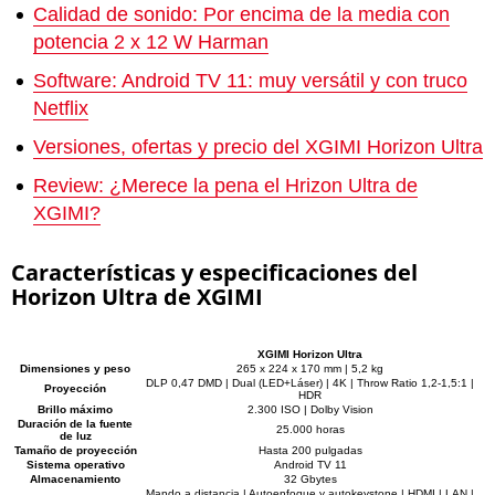
Calidad de sonido: Por encima de la media con
potencia 2 x 12 W Harman
Software: Android TV 11: muy versátil y con truco
Netflix
Versiones, ofertas y precio del XGIMI Horizon Ultra
Review: ¿Merece la pena el Hrizon Ultra de
XGIMI?
Características y especificaciones del
Horizon Ultra de XGIMI
XGIMI Horizon Ultra
Dimensiones y peso
265 x 224 x 170 mm | 5,2 kg
DLP 0,47 DMD | Dual (LED+Láser) | 4K | Throw Ratio 1,2-1,5:1 |
Proyección
HDR
Brillo máximo
2.300 ISO | Dolby Vision
Duración de la fuente
25.000 horas
de luz
Tamaño de proyección
Hasta 200 pulgadas
Sistema operativo
Android TV 11
Almacenamiento
32 Gbytes
Mando a distancia | Autoenfoque y autokeystone | HDMI | LAN |