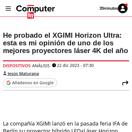
Volver
Iniciar
a
sesión
20MINUTOS.ES
He probado el XGIMI Horizon Ultra:
esta es mi opinión de uno de los
mejores proyectores láser 4K del año
22 dic 2023 - 07:30
DISPOSITIVOS
ANÁLISIS
Jesús Maturana
Añádenos en Google
La compañía XGIMI lanzó en la pasada feria IFA de
Berlín su proyector híbrido LED+Láser Horizon