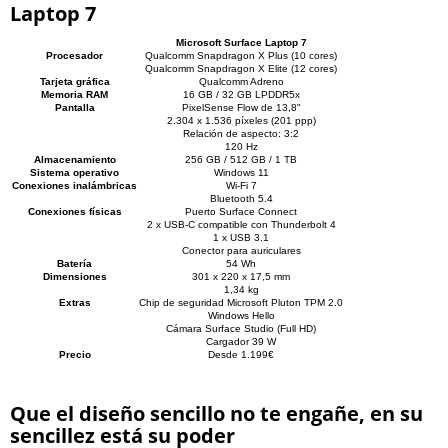
Laptop 7
Microsoft Surface Laptop 7
Procesador
Qualcomm Snapdragon X Plus (10 cores)
Qualcomm Snapdragon X Elite (12 cores)
Tarjeta gráfica
Qualcomm Adreno
Memoria RAM
16 GB / 32 GB LPDDR5x
Pantalla
PixelSense Flow de 13,8"
2.304 x 1.536 píxeles (201 ppp)
Relación de aspecto: 3:2
120 Hz
Almacenamiento
256 GB / 512 GB / 1 TB
Sistema operativo
Windows 11
Conexiones inalámbricas
Wi-Fi 7
Bluetooth 5.4
Conexiones físicas
Puerto Surface Connect
2 x USB-C compatible con Thunderbolt 4
1 x USB 3.1
Conector para auriculares
Batería
54 Wh
Dimensiones
301 x 220 x 17,5 mm
1,34 kg
Extras
Chip de seguridad Microsoft Pluton TPM 2.0
Windows Hello
Cámara Surface Studio (Full HD)
Cargador 39 W
Precio
Desde 1.199€
Que el diseño sencillo no te engañe, en su
sencillez está su poder