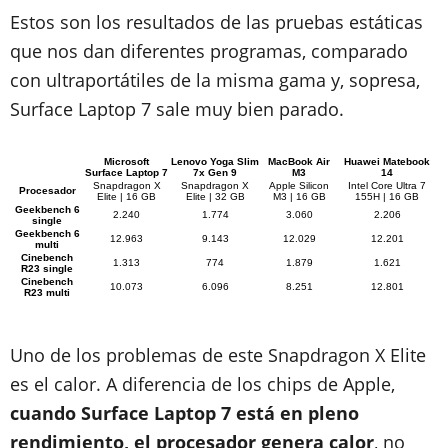
Estos son los resultados de las pruebas estáticas
que nos dan diferentes programas, comparado
con ultraportátiles de la misma gama y, sopresa,
Surface Laptop 7 sale muy bien parado.
Microsoft
Lenovo Yoga Slim
MacBook Air
Huawei Matebook
Surface Laptop 7
7x Gen 9
M3
14
Snapdragon X
Snapdragon X
Apple Silicon
Intel Core Ultra 7
Procesador
Elite | 16 GB
Elite | 32 GB
M3 | 16 GB
155H | 16 GB
Geekbench 6
2.240
1.774
3.060
2.206
single
Geekbench 6
12.963
9.143
12.029
12.201
multi
Cinebench
1.313
774
1.879
1.621
R23 single
Cinebench
10.073
6.096
8.251
12.801
R23 multi
Uno de los problemas de este Snapdragon X Elite
es el calor. A diferencia de los chips de Apple,
cuando Surface Laptop 7 está en pleno
rendimiento, el procesador genera calor
, no