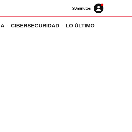
Volver
Iniciar
a
sesión
20MINUTOS.ES
IA
CIBERSEGURIDAD
LO ÚLTIMO