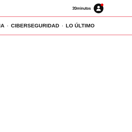
Volver
Iniciar
a
sesión
20MINUTOS.ES
IA
CIBERSEGURIDAD
LO ÚLTIMO