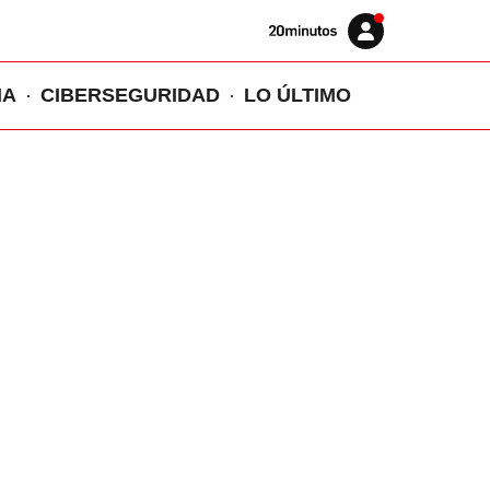
Volver
Iniciar
a
sesión
20MINUTOS.ES
IA
CIBERSEGURIDAD
LO ÚLTIMO