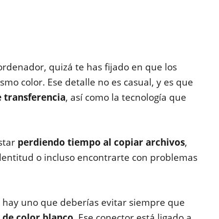
ordenador, quizá te has fijado en que los
mo color. Ese detalle no es casual, y es que
e transferencia
, así como la tecnología que
star
perdiendo tiempo al copiar archivos
,
entitud o incluso encontrarte con problemas
s, hay uno que deberías evitar siempre que
 de color blanco
. Ese conector está ligado a