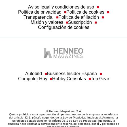
Aviso legal y condiciones de uso
Política de privacidad
Política de cookies
Transparencia
Política de afiliación
Misión y valores
Suscripción
Configuración de cookies
Autobild
Business Insider España
Computer Hoy
Hobby Consolas
Top Gear
© Henneo Magazines, S.A
Queda prohibida toda reproducción sin permiso escrito de la empresa a los efectos
del artículo 32.1, párrafo segundo, de la Ley de Propiedad Intelectual. Asimismo, a
los efectos establecidos en el artículo 33.1 de Ley de Propiedad Intelectual, la
empresa hace constar la correspondiente reserva de derechos, por sí y por medio de
sus redactores o autores.