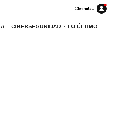
Volver
Iniciar
a
sesión
20MINUTOS.ES
IA
CIBERSEGURIDAD
LO ÚLTIMO