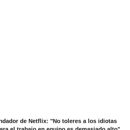
dador de Netflix: "No toleres a los idiotas
 para el trabajo en equipo es demasiado alto"