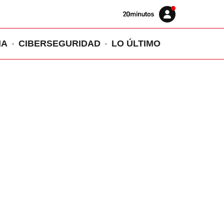
Volver
Iniciar
a
sesión
20MINUTOS.ES
IA
CIBERSEGURIDAD
LO ÚLTIMO