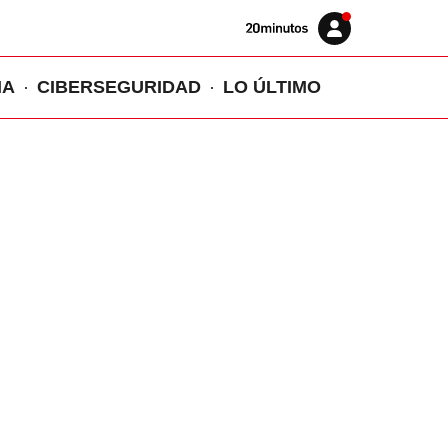
Volver
Iniciar
a
sesión
20MINUTOS.ES
IA
CIBERSEGURIDAD
LO ÚLTIMO