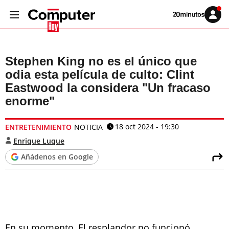
Volver
Iniciar
a
sesión
20MINUTOS.ES
Stephen King no es el único que
odia esta película de culto: Clint
Eastwood la considera "Un fracaso
enorme"
18 oct 2024 - 19:30
ENTRETENIMIENTO
NOTICIA
Enrique Luque
Añádenos en Google
En su momento, El resplandor no funcionó